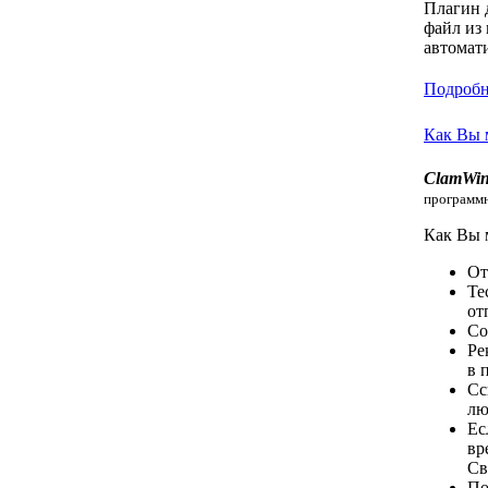
Плагин д
файл из
автомат
Подробне
Как Вы 
ClamWin
программ
Как Вы 
От
Те
от
Со
Ре
в 
Сс
лю
Ес
вр
Св
По