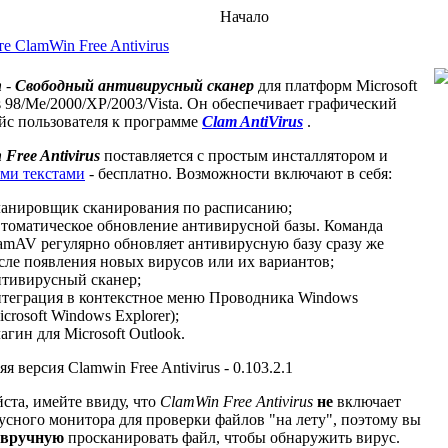
Начало
е ClamWin Free Antivirus
n
-
Свободный антивируcный сканер
для платформ Microsoft
 98/Me/2000/XP/2003/Vista. Он обеспечивает графичеcкий
йс пользователя к программе
Clam AntiVirus
.
Free Antivirus
поставляется с простым инсталлятором и
ми текстами
- бесплатно. Возможности включают в себя:
анировщик сканирования по расписанию;
томатическое обновление антивирусной базы. Команда
amAV регулярно обновляет антивирусную базу сразу же
сле появления новых вирусов или их вариантов;
тивирусный сканер;
теграция в контекстное меню Проводника Windows
icrosoft Windows Explorer);
агин для Microsoft Outlook.
я версия Clamwin Free Antivirus - 0.103.2.1
cта, имейте ввиду, что
ClamWin Free Antivirus
не
включает
уcного монитора для проверки файлов "на лету", поэтому вы
вручную
просканировать файл, чтобы обнаружить вирус.