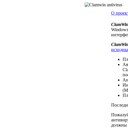
О проект
ClamWi
Windows
интерфе
ClamWin 
исходны
Пл
Ав
Cl
по
Ан
Ин
(M
Пл
Последня
Пожалуй
антивир
должны