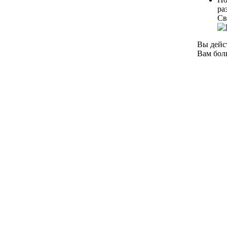
ра
Св
Вы дейс
Вам бол