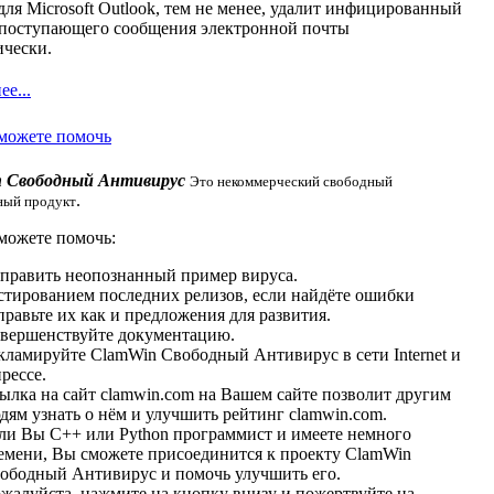
ля Microsoft Outlook, тем не менее, удалит инфицированный
 поступающего сообщения электронной почты
ически.
е...
можете помочь
 Свободный Антивирус
Это некоммерческий свободный
.
ный продукт
можете помочь:
править неопознанный пример вируса.
стированием последних релизов, если найдёте ошибки
правьте их как и предложения для развития.
вершенствуйте документацию.
кламируйте ClamWin Свободный Антивирус в сети Internet и
прессе.
ылка на сайт clamwin.com на Вашем сайте позволит другим
дям узнать о нём и улучшить рейтинг clamwin.com.
ли Вы C++ или Python программист и имеете немного
емени, Вы сможете присоединится к проекту ClamWin
ободный Антивирус и помочь улучшить его.
жалуйста, нажмите на кнопку внизу и пожертвуйте на