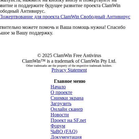
звитие и поддержите будущее развитие проекта ClamWin
ободный Антивирус.
твительно можете помочь и Ваша помощь нужна! Спасибо
ьшое за Вашу поддержку.
© 2025 ClamWin Free Antivirus
ClamWin™ is a trademark of ClamWin Pty Ltd.
Other trademarks are the property of the respective trademark holders.
Privacy Statement
Главное меню
Начало
О проекте
Снимки экрана
Загрузить
Онлайн сканер
Hовоcти
Проект на SF.net
Форум
ЧаВО (FAQ)
Документация